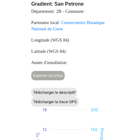
Gradient: San Petrone
Département: 2B - Commune:
Partenaire local:
Conservatoire Botanique
National de Corse
Longitude (WGS 84):
Latitude (WGS 84):
Année d'installation:
Exporter les infos
Télécharger le descriptif
Télécharger la trace GPS
Chart
18
200
Combination chart with 2 data series.
The chart has 1 X axis displaying categories.
12
150
The chart has 2 Y axes displaying Temperature