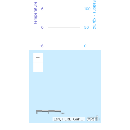
Precipitations - kg/m2
Temperature - °C
6
100
0
50
-6
0
End of interactive chart.