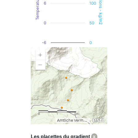
Precipitations - kg/m2
Temperature - °C
6
100
0
50
-6
0
End of interactive chart.
Les placettes du gradient