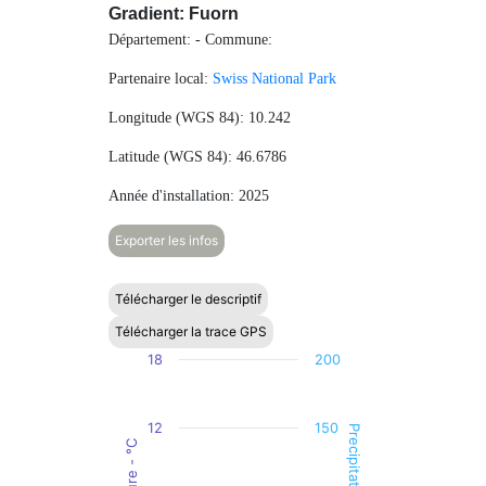
Gradient: Fuorn
Département: - Commune:
Partenaire local:
Swiss National Park
Longitude (WGS 84): 10.242
Latitude (WGS 84): 46.6786
Année d'installation: 2025
Exporter les infos
Télécharger le descriptif
Télécharger la trace GPS
Chart
18
200
Combination chart with 2 data series.
The chart has 1 X axis displaying categories.
12
150
The chart has 2 Y axes displaying Temperature