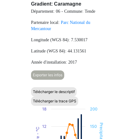
Gradient: Caramagne
Département: 06 - Commune: Tende
Partenaire local:
Parc National du
Mercantour
Longitude (WGS 84): 7.530017
Latitude (WGS 84): 44.131561
Année d'installation: 2017
Exporter les infos
Télécharger le descriptif
Télécharger la trace GPS
Chart
18
200
Combination chart with 2 data series.
The chart has 1 X axis displaying categories.
12
150
The chart has 2 Y axes displaying Temperature