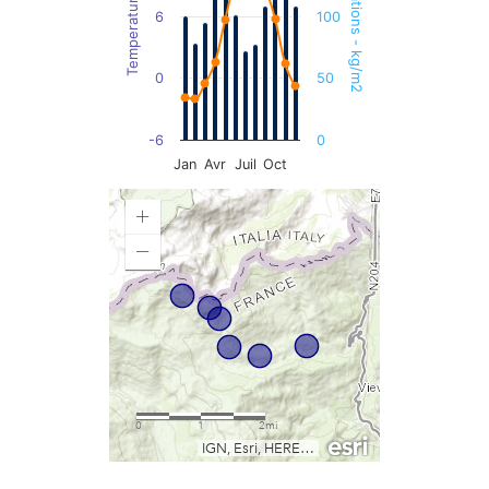
Precipitations - kg/m2
Temperature - °C
6
100
0
50
-6
0
Jan
Avr
Juil
Oct
End of interactive chart.